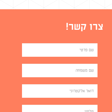
צרו קשר!
First
Name
Last
Name
Your
Email
Phone
Number