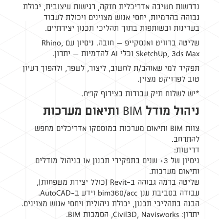
נדרשות חשיבה אדריכלית חזקה, רגישות עיצובית, יכולת
גבוהה בהדמיות, יחסי אנוש מצוינים ויכולת לעבוד
בעדינות ובשותפות בתוך תהליכי תכנון יצירתיים.
שליטה ברוויט ואנסקייפ — חובה. ניסיון עם
Rhino,
SketchUp, 3ds Max
וכלי
AI
להדמיות — יתרון.
תפקיד למי שאוהב/ת לחשוב, ליצור, לשפר, ולהפוך רעיון
טוב לפרויקט מצוין.
*יש לשלוח תיק עבודות בצירוף קו"ח.
ניהול מודל BIM ותיאום מערכות
צוות BIM ותיאום מערכות במוססקו אדריכלים מחפש
להתרחב.
דרישות:
ניסיון של 3+ שנים בתפקידי תכנון או בניהול מודלים
ותיאום מערכות.
שליטה ברמה גבוהה ב-Revit (כולל יצירת משפחות),
עבודה בסביבת ענן bim360/acc וידע ב-AutoCAD.
הבנה בתהליכי תכנון, יכולת ניהולית ויחסי אנוש מצוינים.
יתרון: Civil3D, Navisworks, הסמכות BIM.