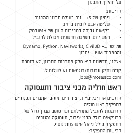
על תהליך התכנון
דרישות:
• ניסיון של 5+ שנים בעולם תכנון המבנים
• שליטה אבסולוטית ברויט
• בקיאות גבוהה בסביבות הענן של אוטודסק
• ראש יוזם, חשיבה חדשנית ויכולת להוביל
שליטה ב- Dynamo, Python, Navisworks, Civil3D
והסמכות BIM – יתרון.
אצלנו, חדשנות היא חלק מתרבות התכנון, לא תוספת.
קו"ח ותיק עבודות/דוגמאות נא לשלוח ל:
jobs@mosessco.com
ראש חוליה מבני ציבור ותעסוקה
דרושים אדריכלים\יות יצירתיים ואוהבי אתגרים תכנוניים
לתפקיד ראש חוליה.
הזדמנות להוביל מתחילתם ועד סופם מגוון גדול של
פרויקטים כולל מבני ציבור, תעסוקה ומגורים.
התפקיד כולל ניהול איש צוות נוסף.
דרישות התפקיד: